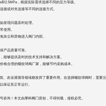
Pa和2.5MPa，根据实际需求选择不同的压力等级。
兰连接或对夹连接等不同的连接方式。
，如发现问题及时处理。
正常使用。
避免灰尘和异物进入阀门内部。
确保产品质量可靠。
家，能够提供及时的技术支持和解决方案。
择价格合理的螺纹球阀厂家，能够节约采购成本。
筑、农业灌溉等领域都发挥了重要作用。在选择螺纹球阀时，需要
以保证其正常运行。
号咨询！本文由
厚科阀门
原创，不得转载，侵权必究。