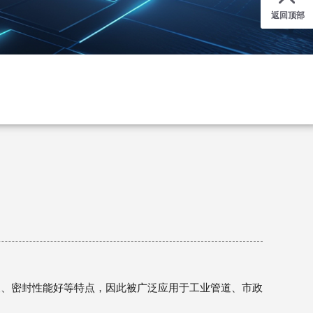
返回顶部
便、密封性能好等特点，因此被广泛应用于工业管道、市政