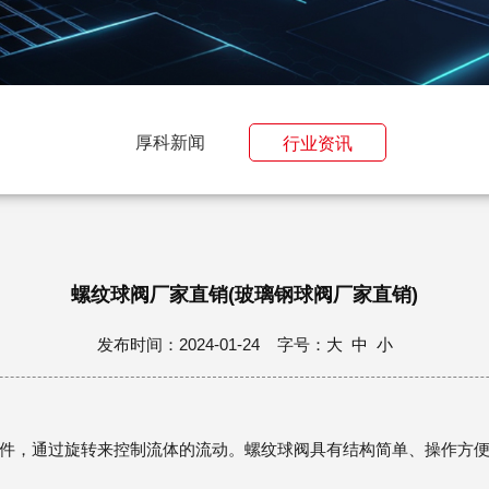
厚科新闻
行业资讯
螺纹球阀厂家直销(玻璃钢球阀厂家直销)
发布时间：2024-01-24 字号：
大
中
小
件，通过旋转来控制流体的流动。螺纹球阀具有结构简单、操作方