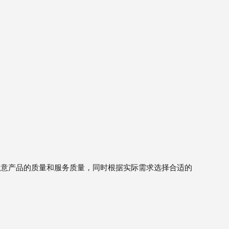
注意产品的质量和服务质量，同时根据实际需求选择合适的