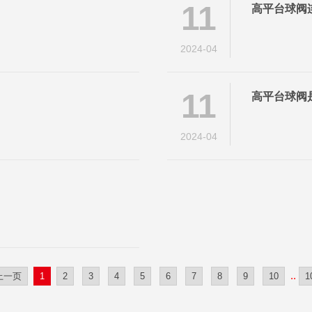
11
高平台球阀
2024-04
11
高平台球阀
2024-04
..
上一页
1
2
3
4
5
6
7
8
9
10
1