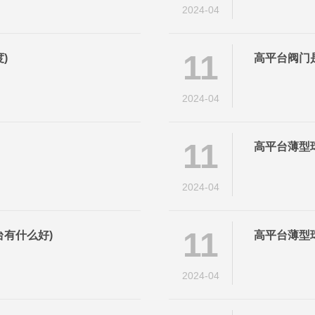
2024-04
11
)
高平台阀门
2024-04
11
高平台薄型
2024-04
11
有什么好)
高平台薄型
2024-04