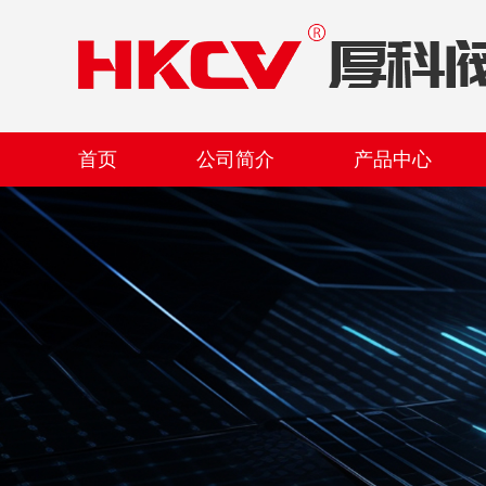
首页
公司简介
产品中心