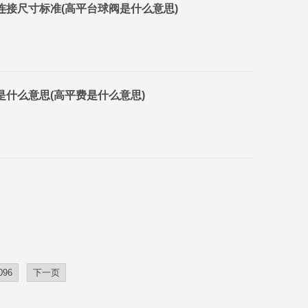
连接尺寸标准(高平台球阀是什么意思)
是什么意思(高平费是什么意思)
096
下一页