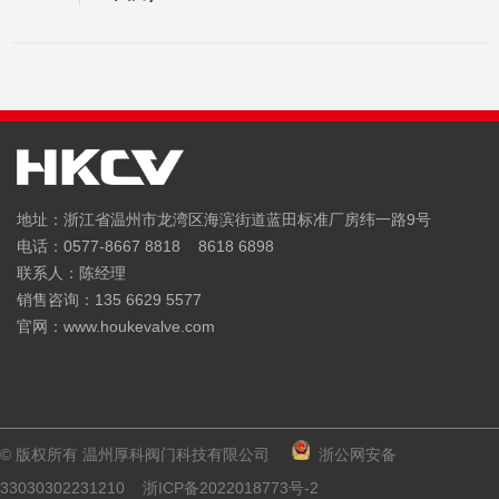
地址：浙江省温州市龙湾区海滨街道蓝田标准厂房纬一路9号
电话：
0577-8667 8818
8618 6898
联系人：陈经理
销售咨询：
135 6629 5577
官网：
www.houkevalve.com
© 版权所有 温州厚科阀门科技有限公司
浙公网安备
33030302231210
浙ICP备2022018773号-2