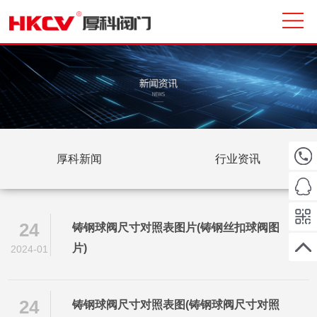
厚科新闻
行业资讯
24
铸钢球阀尺寸对照表图片(铸钢丝扣球阀图
片)
2024-01
24
铸钢球阀尺寸对照表图(铸钢球阀尺寸对照