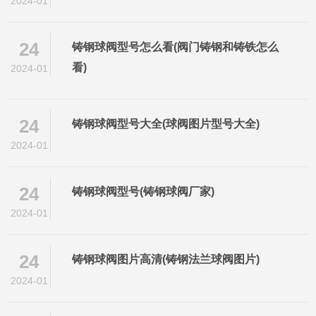
2024-01
24
铸钢球阀型号怎么看(阀门铸钢和铸铁怎么
看)
2024-01
24
铸钢球阀型号大全(球阀图片型号大全)
2024-01
24
铸钢球阀型号(铸钢球阀厂家)
2024-01
24
铸钢球阀图片高清(铸钢法兰球阀图片)
2024-01