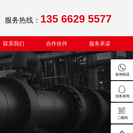
135 6629 5577
服务热线：
联系我们
合作伙伴
服务承诺
咨询电话
业务咨询
二维码