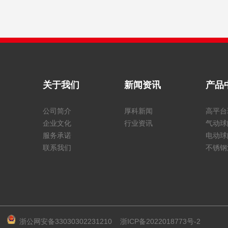
关于我们
新闻资讯
产品
公司简介
厚科新闻
高平台
企业文化
行业资讯
气动球
服务承诺
电动球
联系我们
不锈钢
浙公网安备33030302231210
浙ICP备2022018773号-2